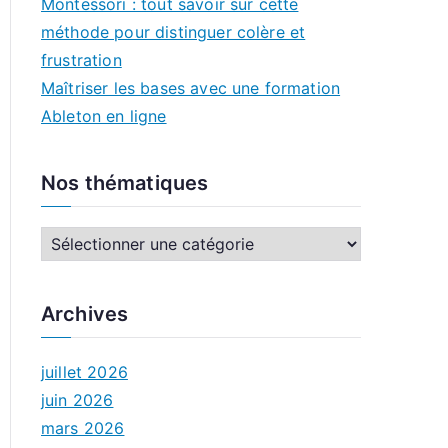
Montessori : tout savoir sur cette
méthode pour distinguer colère et
frustration
Maîtriser les bases avec une formation
Ableton en ligne
Nos thématiques
N
o
s
Archives
t
h
juillet 2026
é
juin 2026
m
mars 2026
a