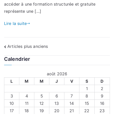
accéder à une formation structurée et gratuite
représente une […]
Lire la suite
Navigation
Articles plus anciens
des
Calendrier
articles
août 2026
L
M
M
J
V
S
D
1
2
3
4
5
6
7
8
9
10
11
12
13
14
15
16
17
18
19
20
21
22
23