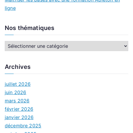
ligne
Nos thématiques
N
o
s
Archives
t
h
juillet 2026
é
juin 2026
m
mars 2026
a
février 2026
t
janvier 2026
i
décembre 2025
q